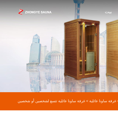
بيت
غرفة ساونا عائلية
> غرفة ساونا عائلية تتسع لشخصين أو شخصين