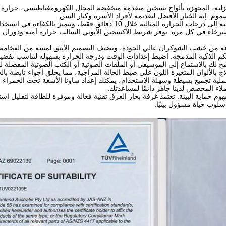
نزلية، المجهزة بألواح تسخين متقدمة منخفضة المجال الكهرومغناطيسي، حرارة آم
وم. إنه الخيار الأفضل لتقديمه لأفراد الأسرة وكبار السن.
تصل هذه الساونا الداخلية إلى درجات الحرارة المثالية خلال 10
 الجافة لتجربة استرخاء في كل مرة. يوفر شريط الأكسجين الأيوني السالب حرارة آمنة و
من خشب الشوكران عالي الجودة، ويضيف التصميم الأنيق لمسة من الفخامة بي
م الذكية المدمجة. اضبط إعدادات الوقت ودرجة الحرارة بسهولة لتناسب تفضيل
ك من خلال اتصال Bluetooth، مما يسمح لك بالاستماع إلى الموسيقى أو الملفات الصوتية أو الكتب 
ية تجميع بسيطة وسهلة الاستخدام، يمكنك إعداد ساونا الأشعة تحت الحمراء ل
اء المخصص لدينا جاهز دائمًا لمساعدتك.
هوم حماية البيئة. تعتمد غرفة بخار العرق تقنية فعالة وموفرة للطاقة لتقليل
أسلوب حياة مسؤول بيئيًا.