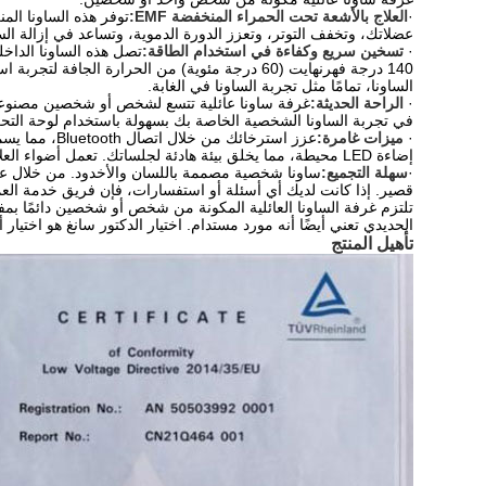
·
العلاج بالأشعة تحت الحمراء المنخفضة EMF:
توفر هذه الساونا الم
عضلاتك، وتخفف التوتر، وتعزز الدورة الدموية، وتساعد في إزالة السم
·
تسخين سريع وكفاءة في استخدام الطاقة:
140 درجة فهرنهايت (60 درجة مئوية) من الحرارة
الساونا، تمامًا مثل تجربة الساونا في الغابة.
·
الراحة الحديثة:
غرفة ساونا عائلية تتسع لشخص أو شخصين مصنوعة 
في تجربة الساونا الشخصية الخاصة بك بسهولة باستخدام لوحة التحك
·
ميزات غامرة:
عزز استرخائ
إضاءة LED محيطة، مما يخلق بيئة هادئة لجلساتك. تعمل أضواء العلاج بالألوان المتغيرة اللون على ضبط الحالة المزاجية، مما يخلق أجواء نابضة بالحياة أو مهدئة حسب تفضيلاتك.
·
سهلة التجميع:
ساونا شخصية مصممة باللسان والأخدود. من خلال عمل
قصير. إذا كانت لديك أي أسئلة أو استفسارات، فإن فريق خدمة العمل
تلتزم غرفة الساونا العائلية المكونة من شخص أو شخصين دائمًا بمف
الحديدي تعني أيضًا أنه مورد مستدام. اختيار الدكتور سانغ هو اختيار 
تأهيل المنتج