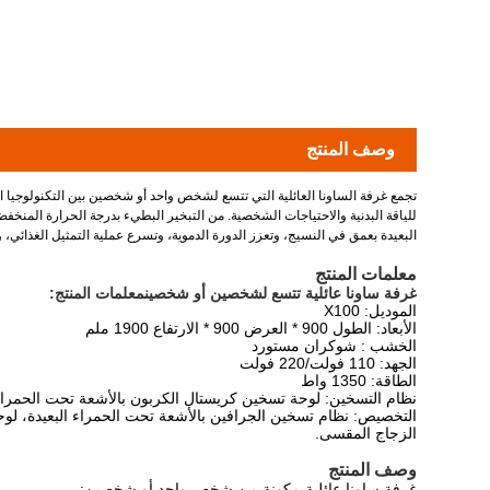
وصف المنتج
تجمع غرفة الساونا العائلية التي تتسع لشخص واحد أو شخصين بين التكنولوجيا ال
للياقة البدنية والاحتياجات الشخصية. من التبخير البطيء بدرجة الحرارة المنخفض
البعيدة بعمق في النسيج، وتعزز الدورة الدموية، وتسرع عملية التمثيل الغذائي
معلمات المنتج
غرفة ساونا عائلية تتسع لشخصين أو شخصين
معلمات المنتج:
الموديل: X100
الأبعاد: الطول 900 * العرض 900 * الارتفاع 1900 ملم
الخشب : شوكران مستورد
الجهد: 110 فولت/220 فولت
الطاقة: 1350 واط
نظام التسخين: لوحة تسخين كريستال الكربون بالأشعة تحت الحمراء 
الزجاج المقسى.
وصف المنتج
غرفة ساونا عائلية مكونة من شخص واحد أو شخصين: