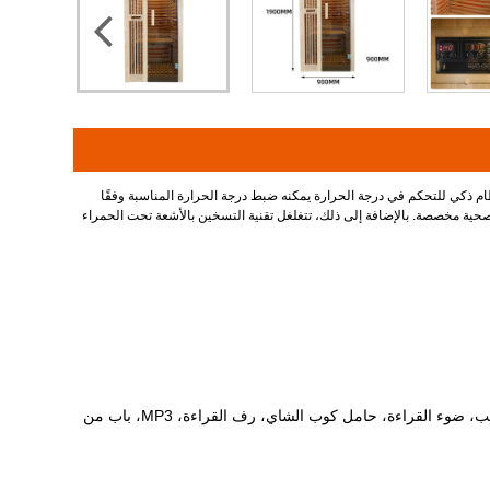
ظام ذكي للتحكم في درجة الحرارة يمكنه ضبط درجة الحرارة المناسبة وفقًا
ة صحية مخصصة. بالإضافة إلى ذلك، تتغلغل تقنية التسخين بالأشعة تحت الحمراء
التخصيص: نظام تسخين الجرافين بالأشعة تحت الحمراء البعيدة، لوحة تحكم LCD ذكية، مكبرات صوت عالية الجودة، مكثف الأكسجين الأيوني السالب، ضوء القراءة، حامل كوب الشاي، رف القراءة، MP3، باب من