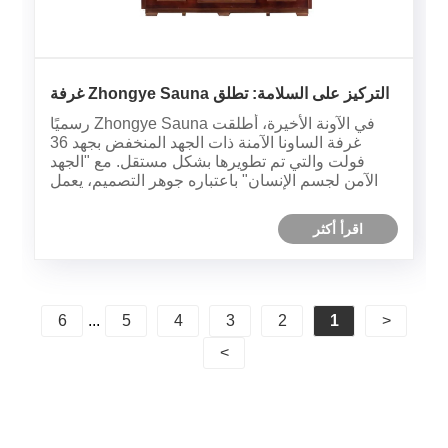
التركيز على السلامة: تطلق Zhongye Sauna غرفة
ساونا ذات جهد منخفض 36 فولت، مما يقضي على
في الآونة الأخيرة، أطلقت Zhongye Sauna رسميًا
مخاطر الصدمات الكهربائية للمنازل ومرافق الرعاية
غرفة الساونا الآمنة ذات الجهد المنخفض بجهد 36
فولت والتي تم تطويرها بشكل مستقل. مع "الجهد
الآمن لجسم الإنسان" باعتباره جوهر التصميم، يعمل
هذا المنتج على تحسين مخاطر الصدمات الكهربائية
الناجمة عن مصدر الطاقة عالي الجهد في غرف
اقرأ أكثر
الساونا التقليدية، مما يوفر خ......
6
...
5
4
3
2
1
<
>