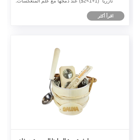
تآزريًا" (1+1>2$) عند دمجها مع علم المنعكسات.
اقرأ أكثر