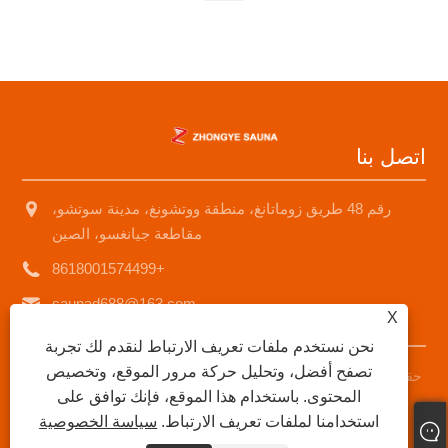
اتصل بنا
رقم 48 طريق زوماتانغ، منطقة ووتشونغ، مدينة سوتشو،
مقاطعة جيانغسو، الصين
+8618001574499
saunad688@163.com
X
نحن نستخدم ملفات تعريف الارتباط لنقدم لك تجربة
تصفح أفضل، وتحليل حركة مرور الموقع، وتخصيص
حقوق الطبع والنشر © 2025 شركة سوتشو Zhongye لمعدات الساونا
المحتوى. باستخدام هذا الموقع، فإنك توافق على
المحدودة جميع الحقوق محفوظة.
استخدامنا لملفات تعريف الارتباط.
سياسة الخصوصية
Links
|
Sitemap
|
RSS
|
XML
|
سياسة الخصوصية
|