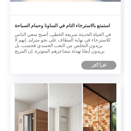
استمتع بالاسترخاء التام في الساونا وحمام السباحة
في الحياة الحديثة سريعة الخطى، أصبح سعي الناس
للاسترخاء في نهاية المطاف على نحو متزايد. إنهم لا
يريدون التخلص من التعب الجسدي فحسب، بل
يريدون أيضًا تهدئة مشاعرهم المتوترة. إن المزيج
المثالي بين الساونا وحوض السباحة يشبه تمامًا زوجًا
علاجيًا، مع المكافأة المزدوجة المتمثلة في "العلاج
اقرأ أكثر
الحراري + التغذية......