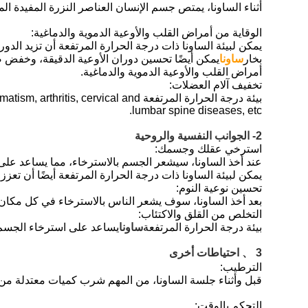
أثناء الساونا، يمتص جسم الإنسان العناصر النزرة المفيدة ال
الوقاية من أمراض القلب والأوعية الدموية والدماغية:
يمكن لبيئة الساونا ذات درجة الحرارة المرتفعة أن تزيد الد
بخار
ساونا
يمكن أيضًا تحسين دوران الأوعية الدقيقة، وخفض 
أمراض القلب والأوعية الدموية والدماغية.
تخفيف آلام العضلات:
بيئة درجة الحرارة المرتفعة ical and
lumbar spine diseases, etc.
2- الجوانب النفسية والروحية
استرخي عقلك وجسمك:
عند أخذ الساونا، سيشعر الجسم بالاسترخاء، مما يساعد عل
يمكن لبيئة الساونا ذات درجة الحرارة المرتفعة أيضًا أن تع
تحسين نوعية النوم:
بعد أخذ الساونا، سوف يشعر الناس بالاسترخاء في كل مكان،
التخلص من القلق والاكتئاب:
بيئة درجة الحرارة المرتفعة
ساونا
يساعد على استرخاء الجسم و
3 、 احتياطات أخرى
الترطيب:
قبل وأثناء جلسة الساونا، من المهم شرب كميات معتدلة من 
التحكم بالوقت: