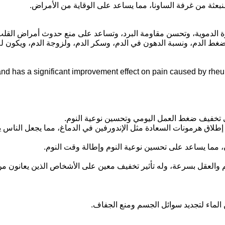
منبعثة من غرفة الساونا، مما يساعد على الوقاية من الأمراض.
ورة الدموية، وتحسن مقاومة البرد، وتساعد على منع حدوث أمراض القلب 
ضغط الدم، ونسبة الدهون في الدم، وسكر الدم، ولزوجة الدم، ويكون ل
ignificant improvement effect on pain caused by rheumatism, arthritis, cerv
ى تخفيف ضغط العمل اليومي وتحسين نوعية النوم.
زز إطلاق هرمونات السعادة مثل الإندورفين في الدماغ، مما يجعل الناس
 مما يساعد على تحسين نوعية النوم وإطالة وقت النوم.
العقل بسرعة، وله تأثير تخفيف معين على الأشخاص الذين يعانون من ق
الماء لتجديد سوائل الجسم ومنع الجفاف.