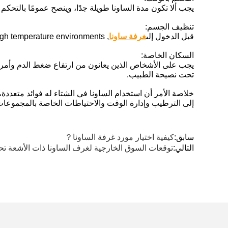
يجب ألا تكون مدة الساونا طويلة جدًا، وينصح عمومًا بالتحكم فيها ما بين 20
تنظيف الجسم:
قبل الدخول إلى
غرفة ساونا
, make sure your body is clean to prevent dirt and bacteria from breeding in high temperature environments.
السكان الخاصة:
يجب على الأشخاص الذين يعانون من ارتفاع ضغط الدم وأمراض
تحت نصيحة الطبيب.
خلاصة الأمر أن استخدام الساونا في الشتاء له فوائد متعددة، 
إلى الترطيب وإدارة الوقت والاحتياطات الخاصة بالمجموعات
سابق:
كيفية اختيار مورد غرفة الساونا？
التالي:
توقعات السوق الخارجية لغرف الساونا ذات الأشعة تحت