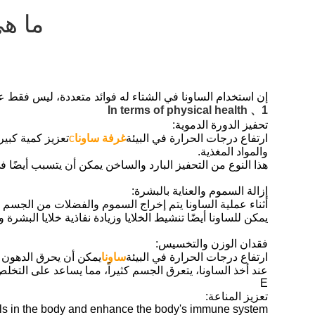
ما هي
إن استخدام الساونا في الشتاء له فوائد متعددة، ليس فقط عل
1、 In terms of physical health
تحفيز الدورة الدموية:
ارتفاع درجات الحرارة في البيئة
غرفة ساونا
c
تعزيز كمية كبير
والمواد المغذية.
هذا النوع من التحفيز البارد والساخن يمكن أن يتسبب أيضًا 
إزالة السموم والعناية بالبشرة:
أثناء عملية الساونا يتم إخراج السموم والفضلات من الجسم
يمكن للساونا أيضًا تنشيط الخلايا وزيادة نفاذية خلايا البشرة 
فقدان الوزن والتخسيس:
ارتفاع درجات الحرارة في البيئة
ساونا
يمكن أن يحرق الدهون ت
عند أخذ الساونا، يتعرق الجسم كثيراً، مما يساعد على التخل
E
تعزيز المناعة:
ls in the body and enhance the body's immune system.