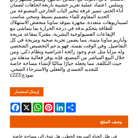
وسلس. اعتماد عملية تعزيز خشبية بأربعة اتجاهات لضمان
أداء الختم، تتميز غرفة تبخير الباب الخارجي المصنوعة من
الحديد المقاوم للماء بتصميم بسيط وسخي مناسب
لسيناريوهات متعددة. مجهزة بموقد ساونا منخفض الاستهلاك
للطاقة يتحكم بدقة في درجة الحرارة بما يتماشى مع
الإيقاعات الفسيولوجية البشرية، مقترنًا بمقاعد مريحة
وأبازيم ساونا متينة، مما يضمن تجربة صحية ومريحة في كل
التفاصيل. وفي الوقت نفسه، فهو يدعم التخصيص الشخصي
وله مزايا مثل عدم وجود رائحة اعتراضية ونظام ذكي. ومن
خلال البيع المباشر من المصنع، فإنه يوفر فعالية مذهلة من
حيث التكلفة، مما يجعله خيارًا مثاليًا لإنشاء مساحة خاصة
للتجديد الجسدي والعقلي والاسترخاء الصحي.
نموذج:c223
إرسال استفسار
Facebook
WhatsApp
X
Pinterest
LinkedIn
Share
وصف المنتج
في ظل الحياة السريعة الخطى، هل تتوق إلى مساحة خاصة