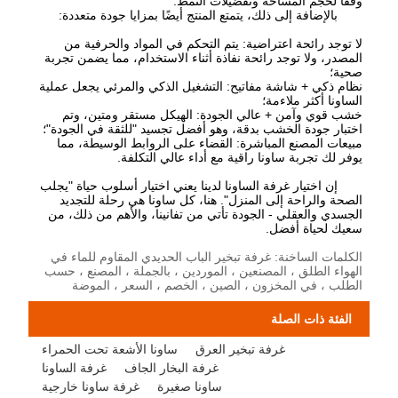
وفقًا لحجم المساحة وتفضيلات النمط.
بالإضافة إلى ذلك، يتمتع المنتج أيضًا بمزايا جودة متعددة:
لا توجد رائحة اعتراضية: يتم التحكم في المواد والحرفية من
المصدر، ولا توجد رائحة نفاذة أثناء الاستخدام، مما يضمن تجربة
صحية؛
نظام ذكي + شاشة مفاتيح: التشغيل الذكي والمرئي يجعل عملية
الساونا أكثر ملاءمة؛
خشب قوي وآمن + عالي الجودة: الهيكل مستقر ومتين، وتم
اختبار جودة الخشب بدقة، وهو أفضل تجسيد "للثقة في الجودة"؛
مبيعات المصنع المباشرة: القضاء على الروابط الوسيطة، مما
يوفر لك تجربة ساونا راقية مع أداء عالي التكلفة.
إن اختيار غرفة الساونا لدينا يعني اختيار أسلوب حياة "يجلب
الصحة والراحة إلى المنزل". هنا، كل ساونا هي رحلة للتجديد
الجسدي والعقلي - الجودة تأتي من تفانينا، والأهم من ذلك، من
سعيك لحياة أفضل.
الكلمات الساخنة: غرفة تبخير الباب الحديدي المقاوم للماء في
الهواء الطلق ، المصنعين ، الموردين ، بالجملة ، المصنع ، حسب
الطلب ، في المخزون ، الصين ، الخصم ، السعر ، الموضة
الفئة ذات الصلة
غرفة تبخير العرق
ساونا الأشعة تحت الحمراء
غرفة البخار الجاف
غرفة الساونا
ساونا صغيرة
غرفة ساونا خارجية