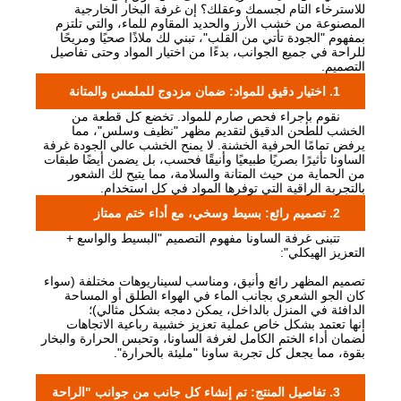
للاسترخاء التام لجسمك وعقلك؟ إن غرفة البخار الخارجية
المصنوعة من خشب الأرز والحديد المقاوم للماء، والتي تلتزم
بمفهوم "الجودة تأتي من القلب"، تبني لك ملاذًا صحيًا ومريحًا
للراحة في جميع الجوانب، بدءًا من اختيار المواد وحتى تفاصيل
التصميم.
1. اختيار دقيق للمواد: ضمان مزدوج للملمس والمتانة
نقوم بإجراء فحص صارم للمواد. تخضع كل قطعة من
الخشب للطحن الدقيق لتقديم مظهر "نظيف وسلس"، مما
يرفض تمامًا الحرفية الخشنة. لا يمنح الخشب عالي الجودة غرفة
الساونا تأثيرًا بصريًا طبيعيًا وأنيقًا فحسب، بل يضمن أيضًا طبقات
من الحماية من حيث المتانة والسلامة، مما يتيح لك الشعور
بالتجربة الراقية التي توفرها المواد في كل استخدام.
2. تصميم رائع: بسيط وسخي، مع أداء ختم ممتاز
تتبنى غرفة الساونا مفهوم التصميم "البسيط والواسع +
التعزيز الهيكلي":
تصميم المظهر رائع وأنيق، ومناسب لسيناريوهات مختلفة (سواء
كان الجو الشعري بجانب الماء في الهواء الطلق أو المساحة
الدافئة في المنزل بالداخل، يمكن دمجه بشكل مثالي)؛
إنها تعتمد بشكل خاص عملية تعزيز خشبية رباعية الاتجاهات
لضمان أداء الختم الكامل لغرفة الساونا، وتحبس الحرارة والبخار
بقوة، مما يجعل كل تجربة ساونا "مليئة بالحرارة".
3. تفاصيل المنتج: تم إنشاء كل جانب من جوانب "الراحة