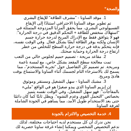
والصحة"
1. موقد الساونا - "مشرف الطاقة" للإيقاع البشري
تم تطوير موقد الساونا الاحترافي استنادًا إلى الإيقاع
الفسيولوجي البشري، مما يحقق المزايا المزدوجة المتمثلة في
"استهلاك منخفض للطاقة + التحكم الدقيق في درجة الحرارة":
فهو لا يتوافق فقط مع الإدراك المريح لدرجة حرارة جسم
الإنسان ولكنه يوفر الطاقة أيضًا بشكل فعال. وفي الوقت نفسه،
فإنه يتحكم بدقة في درجة حرارة السطح للتخلص من خطر
ارتفاع درجة الحرارة وحماية صحتك.
2. مقاعد مريحة - تصميم حميم لجلوس خالي من التعب
تمت معالجة سطح المقعد بشكل خاص، مع لمسة ناعمة
ومريحة. تم تصميم كل التفاصيل حول "تجربة المستخدم"، مما
يسمح لك بالاسترخاء التام لجسمك أثناء الساونا والاستمتاع بوقت
هادئ ومريح.
3. مشبك الساونا - سهل التشغيل ومستقر وموثوق
إن إبزيم الساونا الذي يبدو صغيرًا هو في الواقع "مليء
بالمفاجآت": فهو سهل التشغيل، وفي الوقت نفسه يتميز
بخصائص "التحمل القوي وعدم التشوه". ويظل ثابتًا كما كان دائمًا
حتى بعد الاستخدام طويل الأمد، مما يساهم في الجودة الشاملة
لغرفة الساونا.
4. خدمة التخصيص والالتزام بالجودة
نحن ندرك أن كل مستخدم لديه احتياجات مختلفة، لذلك
ندعم التخصيص الشخصي ويمكننا إنشاء غرفة ساونا حصرية لك